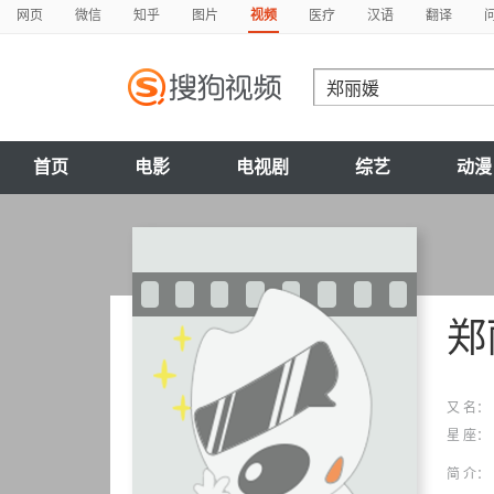
网页
微信
知乎
图片
视频
医疗
汉语
翻译
首页
电影
电视剧
综艺
动漫
郑
又 名：
星 座：
简 介：