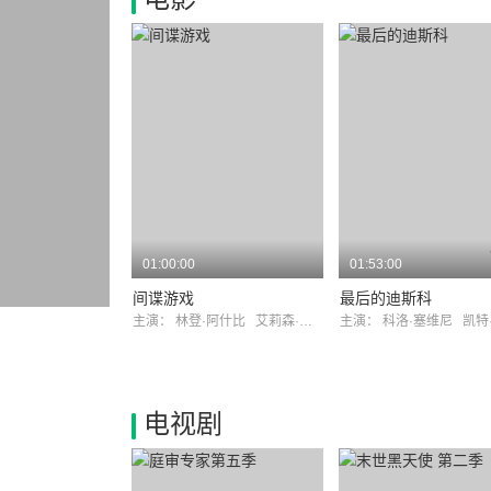
01:00:00
01:53:00
间谍游戏
最后的迪斯科
主演：
林登·阿什比
艾莉森·史密斯
主演：
科洛·塞维尼
凯特·贝
电视剧