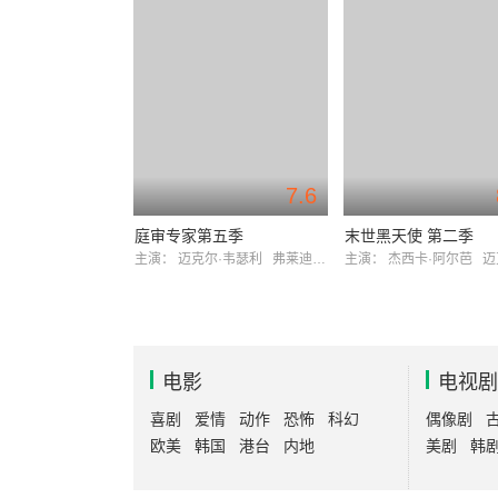
7.6
庭审专家第五季
末世黑天使 第二季
主演：
迈克尔·韦瑟利
弗莱迪·罗德里格兹
主演：
杰西卡·阿尔芭
迈克
电影
电视剧
喜剧
爱情
动作
恐怖
科幻
偶像剧
欧美
韩国
港台
内地
美剧
韩