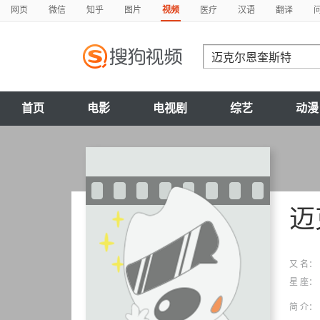
网页
微信
知乎
图片
视频
医疗
汉语
翻译
首页
电影
电视剧
综艺
动漫
迈
又 名：
星 座：
简 介：