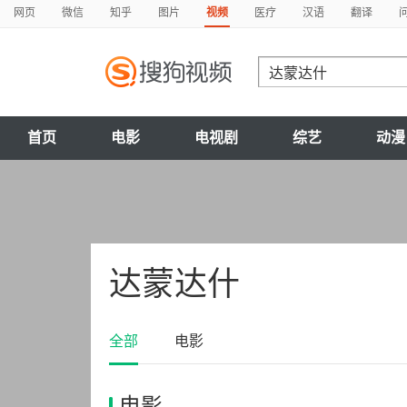
网页
微信
知乎
图片
视频
医疗
汉语
翻译
首页
电影
电视剧
综艺
动漫
达蒙达什
全部
电影
电影