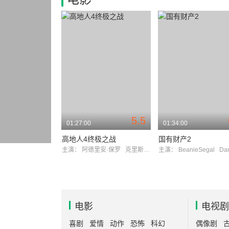
5.5
01:27:00
01:34:00
高地人4终极之战
国有财产2
主演：
阿德里安·保罗
克里斯多弗·兰伯特
主演：
BeanieSegal
Damo
电影
电视剧
喜剧
爱情
动作
恐怖
科幻
偶像剧