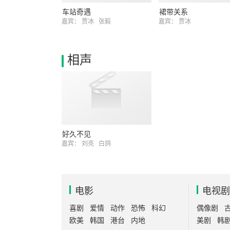
车站奇遇
裙带关系
嘉宾：
贾冰
张毅
嘉宾：
贾冰
相声
好久不见
嘉宾：
刘亮
白鸽
电影
电视剧
喜剧
爱情
动作
恐怖
科幻
偶像剧
欧美
韩国
港台
内地
美剧
韩