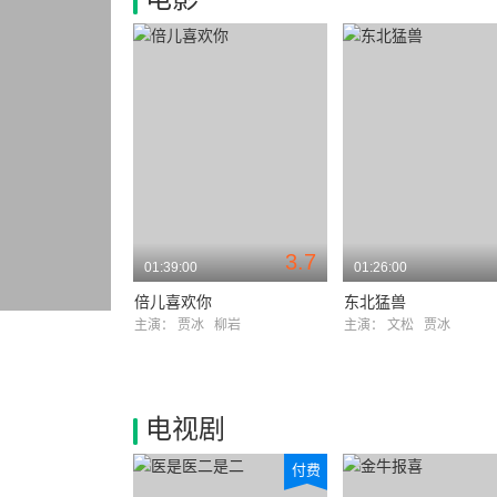
3.7
01:39:00
01:26:00
倍儿喜欢你
东北猛兽
主演：
贾冰
柳岩
主演：
文松
贾冰
电视剧
付费