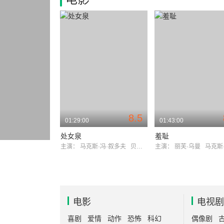
8.5
01:29:00
01:43:00
处女泉
羞耻
主演：
马克斯·冯·叙多夫
贝吉塔·瓦尔堡
主演：
丽芙·乌曼
马克斯·冯·
电影
电视剧
喜剧
爱情
动作
恐怖
科幻
偶像剧