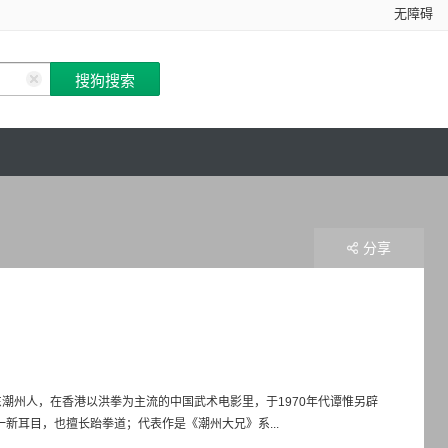
无障碍
分享
潮州人，在香港以洪拳为主流的中国武术电影里，于1970年代谭惟另辟
新耳目，也擅长跆拳道；代表作是《潮州大兄》系...