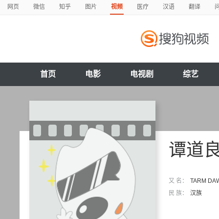
网页
微信
知乎
图片
视频
医疗
汉语
翻译
首页
电影
电视剧
综艺
谭道
又 名：
TARM DAW
民 族：
汉族