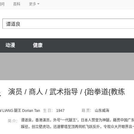
问问
百科
更多
动漫
健康
良
演员 / 商人 / 武术指导 / {跆拳道{教练
 LIANG 腿王 Dorian Tan
生 日：
1947
籍 贯：
山东威海
谭道良，香港演员，外号“一代腿王”，日本人赞誉为神腿，籍贯中国广东
简 介：
蹊径，创立壁虎功，迅速攀墙至顶再伺机飞跃反扑，令观众大开眼界且一