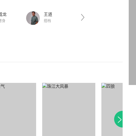
成龙
王道
刘忠良
替身
搭档
徒弟