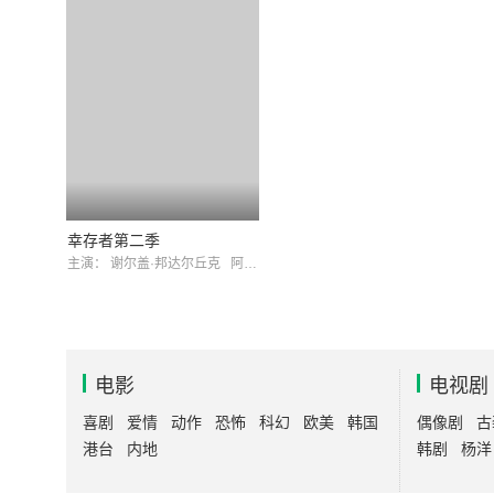
幸存者第二季
主演：
谢尔盖·邦达尔丘克
阿列克谢·菲利蒙诺夫
电影
电视剧
喜剧
爱情
动作
恐怖
科幻
欧美
韩国
偶像剧
古
港台
内地
韩剧
杨洋