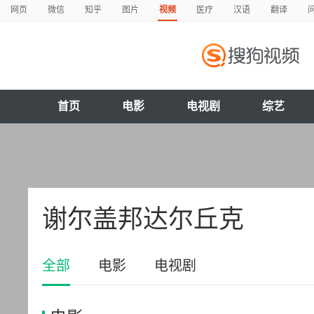
网页
微信
知乎
图片
视频
医疗
汉语
翻译
首页
电影
电视剧
综艺
谢尔盖邦达尔丘克
全部
电影
电视剧