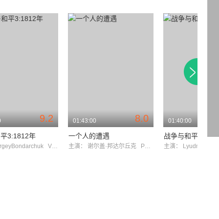
9.2
8.0
0
01:43:00
01:40:00
3:1812年
一个人的遭遇
rgeyBondarchuk
VyacheslavTikhonov
主演：
谢尔盖·邦达尔丘克
PavelBoriskin
主演：
LyudmilaSa