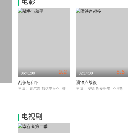
电影
9.2
8.6
06:41:00
02:14:00
战争与和平
滑铁卢战役
主演：
谢尔盖·邦达尔丘克
柳德米拉·萨维里耶娃
主演：
罗德·斯泰格尔
克里斯托弗·普卢默
电视剧