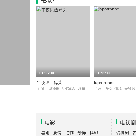
01:35:00
01:27:00
午夜贝西码头
lapatronne
主演：
玛德琳尼·罗宾森
埃里克·冯·施特罗海姆
主演：
安妮·迪科
安德烈
电影
电视剧
喜剧
爱情
动作
恐怖
科幻
偶像剧