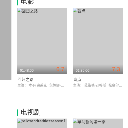
电影
6.7
7.3
01:48:00
01:35:00
回归之路
盲点
主演：
本·阿弗莱克
詹妮娜·加万卡
主演：
戴维德·迪格斯
拉斐尔·卡索
电视剧