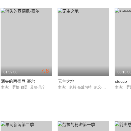
7.6
01:59:00
00:18:0
消失的西德尼·豪尔
无主之地
stucco
主演：
罗根·勒曼
艾丽·范宁
主演：
凯特·布兰切特
凯文·哈特
主演：
罗