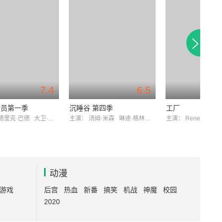
7.4
6.5
动员第一季
沉睡谷 第四季
工厂
德里克·巴德
大卫·阿伦·伯施理
主演：
汤姆·米森
琳迪·格林伍德
主演：
ReneeAlber
动漫
游戏
后宫
热血
新番
搞笑
机战
神魔
校园
2020