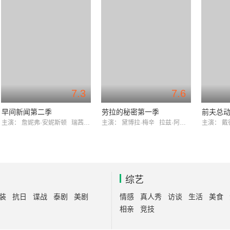
7.3
7.6
早间新闻第二季
劳拉的秘密第一季
前夫总
主演：
詹妮弗·安妮斯顿
瑞茜·威瑟斯彭
主演：
黛博拉·梅辛
拉兹·阿隆索
主演：
戴
综艺
装
抗日
谍战
泰剧
美剧
情感
真人秀
访谈
生活
美食
相亲
竞技