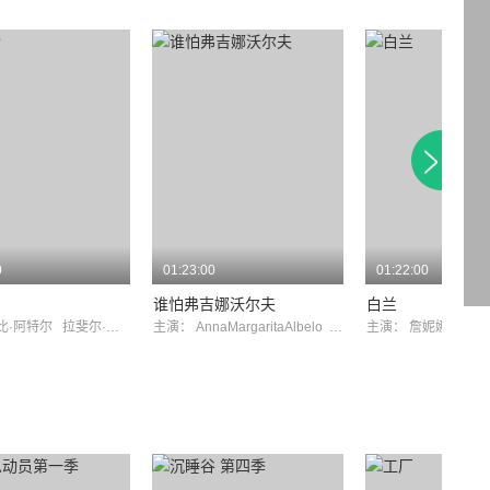
0
01:23:00
01:22:00
谁怕弗吉娜沃尔夫
白兰
比·阿特尔
拉斐尔·卡索
主演：
AnnaMargaritaAlbelo
GuinevereTurner
主演：
詹妮娜·加万