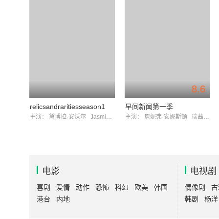
8.6
relicsandraritiesseason1
早间新闻第一季
主演：
黛博拉·安沃尔
JasmineBhullar
主演：
詹妮弗·安妮斯顿
瑞茜·威瑟斯彭
电影
电视剧
喜剧
爱情
动作
恐怖
科幻
欧美
韩国
偶像剧
古
港台
内地
韩剧
杨洋