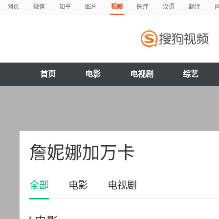
网页
微信
知乎
图片
视频
医疗
汉语
翻译
首页
电影
电视剧
综艺
詹妮娜加万卡
全部
电影
电视剧