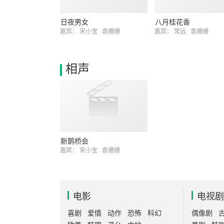
日夜男女
八月桂花香
嘉宾：
宋小宝
袁姗姗
嘉宾：
常远
袁姗姗
相声
新鹊桥会
嘉宾：
宋小宝
袁姗姗
电影
电视剧
喜剧
爱情
动作
恐怖
科幻
偶像剧