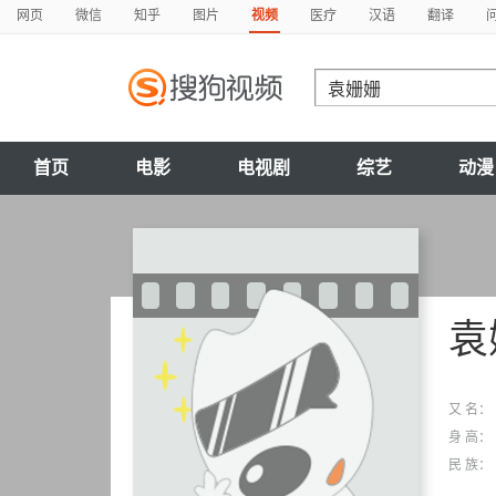
网页
微信
知乎
图片
视频
医疗
汉语
翻译
首页
电影
电视剧
综艺
动漫
袁
又 名：
身 高：
民 族：