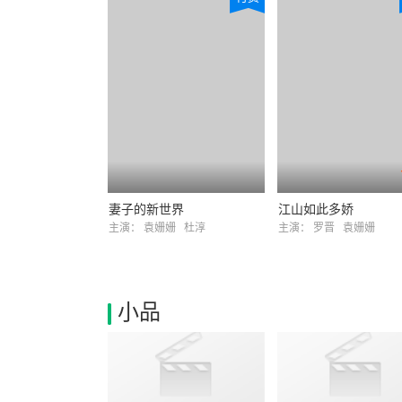
妻子的新世界
江山如此多娇
主演：
袁姗姗
杜淳
主演：
罗晋
袁姗姗
小品