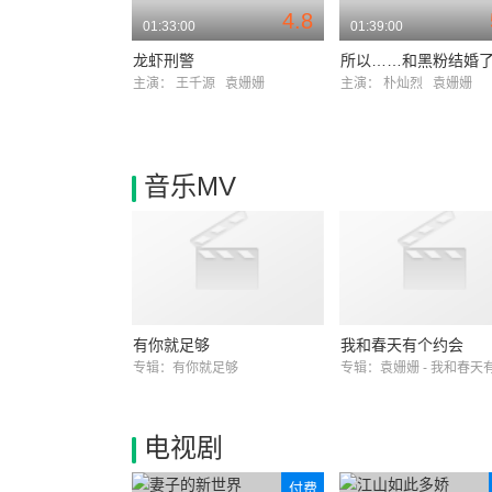
4.8
01:33:00
01:39:00
龙虾刑警
所以……和黑粉结婚
主演：
王千源
袁姗姗
主演：
朴灿烈
袁姗姗
音乐MV
有你就足够
我和春天有个约会
专辑：有你就足够
电视剧
付费