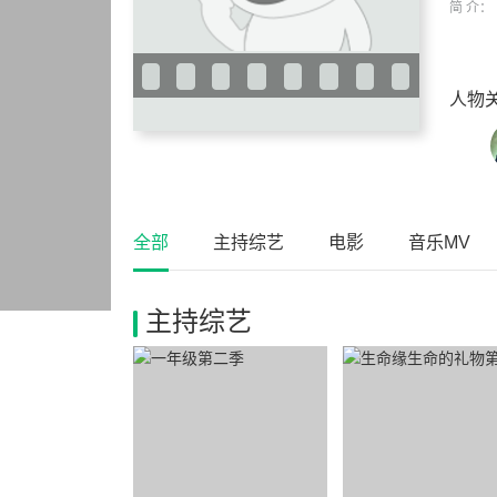
简 介：
人物
全部
主持综艺
电影
音乐MV
主持综艺