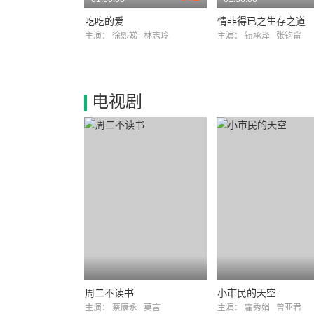
吃吃的爱
情非得已之生存之道
主演：
徐熙娣
林志玲
主演：
钮承泽
张钧甯
电视剧
周二不读书
小市民的天空
主演：
蔡康永
莫言
主演：
霍秀娟
曾亚君