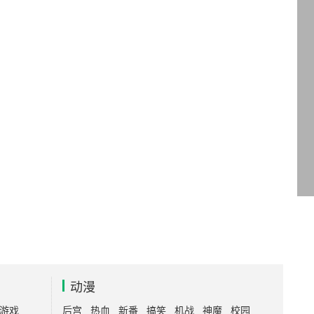
动漫
游戏
后宫
热血
新番
搞笑
机战
神魔
校园