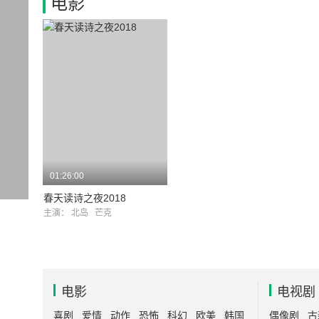
电影
01:26:00
春天读诗之夜2018
主演：
北岛
芒克
电影
电视剧
喜剧
爱情
动作
恐怖
科幻
欧美
韩国
偶像剧
古