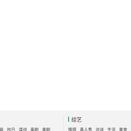
综艺
装
抗日
谍战
泰剧
美剧
情感
真人秀
访谈
生活
美食