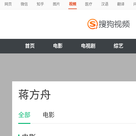
网页
微信
知乎
图片
视频
医疗
汉语
翻译
首页
电影
电视剧
综艺
蒋方舟
全部
电影