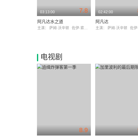
7.8
03:13:00
02:42:00
阿凡达水之道
阿凡达
主演：
萨姆·沃辛顿
佐伊·索尔达娜
主演：
萨姆·沃辛顿
佐伊·索
电视剧
8.9