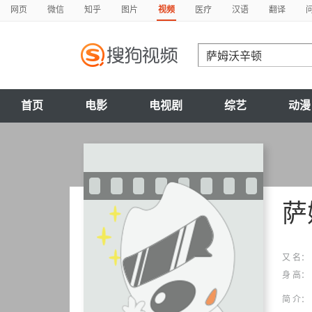
网页
微信
知乎
图片
视频
医疗
汉语
翻译
首页
电影
电视剧
综艺
动漫
萨
又 名：
身 高：
简 介：