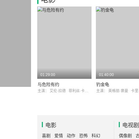
01:29:00
01:40:00
与危险有约
钓金龟
主演：
艾伦·拉德
菲利丝·卡沃特
主演：
英格丽·褒曼
卡里·
电影
电视剧
喜剧
爱情
动作
恐怖
科幻
偶像剧