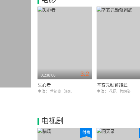
3.2
01:38:00
失心者
辛亥元勋蒋翊武
主演：
菅纫姿
连凯
主演：
花昆
菅纫姿
电视剧
付费