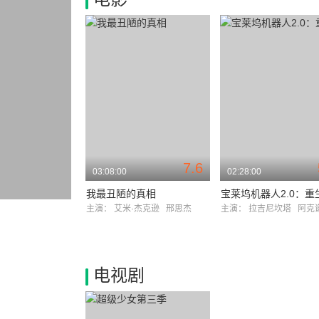
7.6
03:08:00
02:28:00
我最丑陋的真相
宝莱坞机器人2.0：重
主演：
艾米·杰克逊
邢思杰
主演：
拉吉尼坎塔
阿克谢·
电视剧