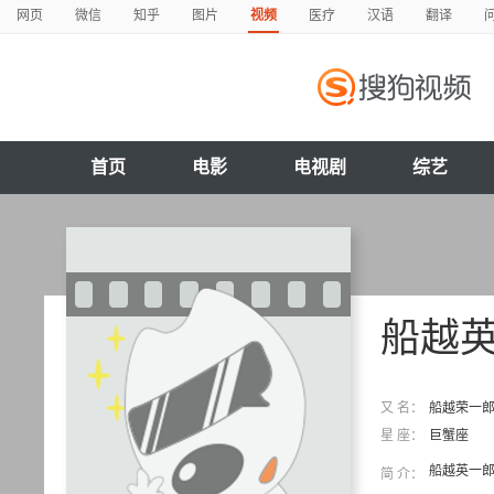
网页
微信
知乎
图片
视频
医疗
汉语
翻译
首页
电影
电视剧
综艺
船越
又 名：
船越荣一郎 
星 座：
巨蟹座
船越英一
简 介：