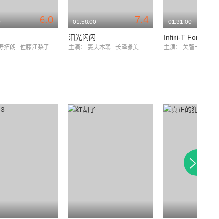
6.0
7.4
0
01:58:00
01:31:00
泪光闪闪
Infini-T Force剧
野拓朗
佐藤江梨子
主演：
妻夫木聪
长泽雅美
主演：
关智一
樱井