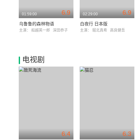
6.9
6.9
01:59:00
02:29:00
乌鲁鲁的森林物语
白夜行 日本版
主演：
船越英一郎
深田恭子
主演：
堀北真希
高良健吾
电视剧
6.4
6.3