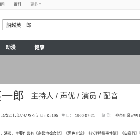
问问
百科
更多
动漫
健康
英一郎
主持人 / 声优 / 演员 / 配音
ふなこしえいいちろう Ichir&#195
生 日：
1960-07-21
籍 贯：
神奈川県足柄
郎，演员，主要作品有《京都地检女郎》《黑色奔流》《心理特搜事件簿》《白夜行》