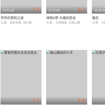
7.4
8.1
01:51:00
01:47:00
01:35:0
乔乔的冒险之旅
哆啦A梦:大雄的恐龙
猫忍
主演：
高桥克典
林辽威
主演：
大原惠美
水田山葵
主演：
大
7.7
6.9