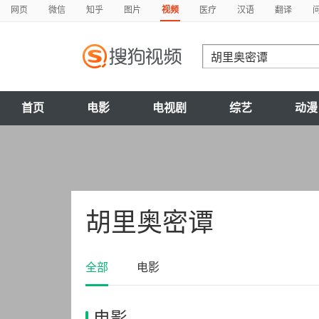
网页
微信
知乎
图片
视频
医疗
汉语
翻译
首页
电影
电视剧
综艺
动漫
胡里奥密谭
全部
电影
电影