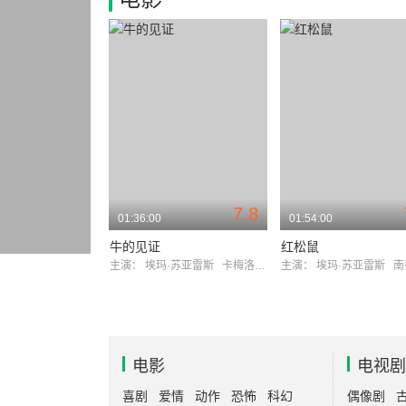
7.8
01:36:00
01:54:00
牛的见证
红松鼠
主演：
埃玛·苏亚雷斯
卡梅洛·戈麦斯
主演：
埃玛·苏亚雷斯
南乔
电影
电视剧
喜剧
爱情
动作
恐怖
科幻
偶像剧