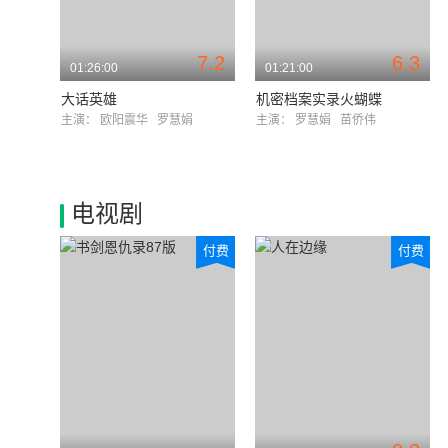
7.2
6.3
01:26:00
01:21:00
大话英雄
机密档案实录火蝴蝶
主演：
欧阳震华
罗慧娟
主演：
罗慧娟
苗侨伟
电视剧
付费
付费