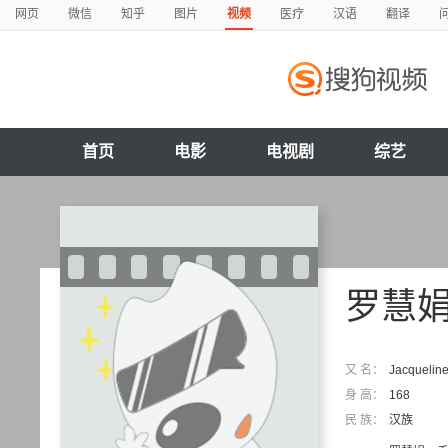
网页
微信
知乎
图片
视频
医疗
汉语
翻译
首页
电影
电视剧
综艺
罗慧
又 名：
Jacqueli
身 高：
168
民 族：
汉族