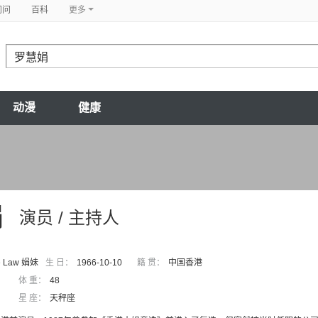
问问
百科
更多
动漫
健康
娟
演员 / 主持人
ne Law 娟妹
生 日：
1966-10-10
籍 贯：
中国香港
体 重：
48
星 座：
天秤座