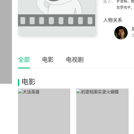
罗慧娟，香
简 介：
员罗伟平，
人物关系
全部
电影
电视剧
电影