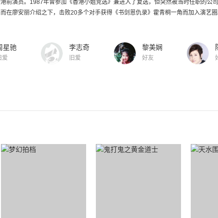
港前演员。1987年曾参加《香港小姐竞选》兼进入了复选，但突然被当时任职的公
而在廖安丽介绍之下，击败20多个对手获得《书剑恩仇录》霍青桐一角而加入演艺圈。
周星驰
李志奇
黎美娴
旧爱
旧爱
好友