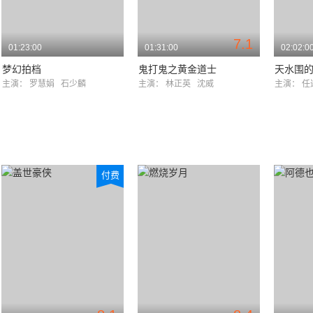
7.1
01:23:00
01:31:00
02:02:0
梦幻拍档
鬼打鬼之黄金道士
天水围
主演：
罗慧娟
石少麟
主演：
林正英
沈威
主演：
任
付费