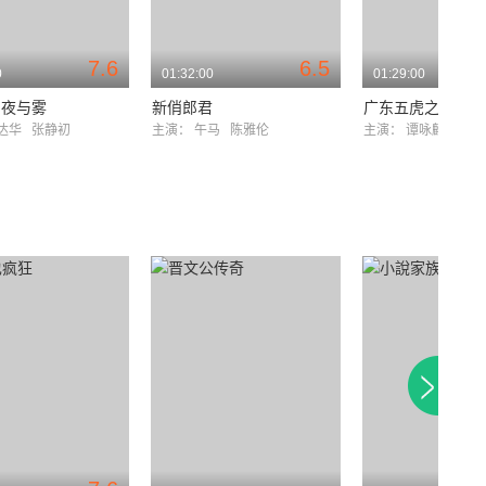
7.6
6.5
0
01:32:00
01:29:00
的夜与雾
新俏郎君
广东五虎之铁拳无
达华
张静初
主演：
午马
陈雅伦
主演：
谭咏麟
钟镇