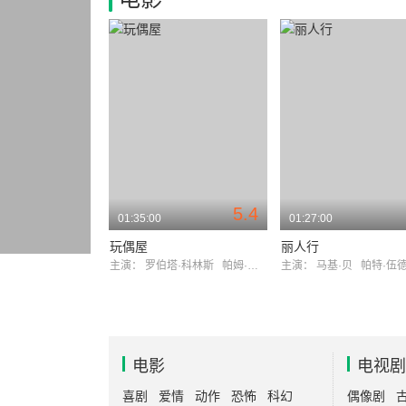
5.4
01:35:00
01:27:00
玩偶屋
丽人行
主演：
罗伯塔·科林斯
帕姆·格里尔
主演：
马基·贝
帕特·伍
电影
电视剧
喜剧
爱情
动作
恐怖
科幻
偶像剧