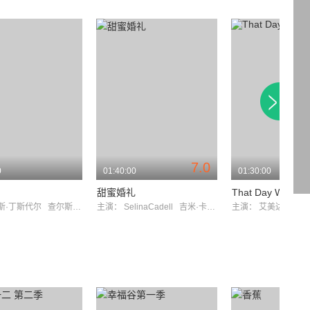
7.0
0
01:40:00
01:30:00
甜蜜婚礼
That Day We San
斯·丁斯代尔
查尔斯·爱德华兹
主演：
SelinaCadell
吉米·卡尔
主演：
艾美达·斯丹