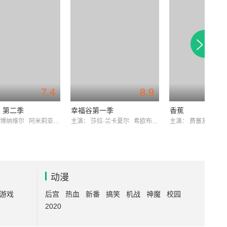
7.4
8.9
 第二季
幸福谷第一季
香蕉
·博纳维尔
阿米莉亚·布摩
主演：
莎拉·兰卡夏尔
希欧布罕·芬内朗
主演：
费塞友·阿金
动漫
游戏
后宫
热血
新番
搞笑
机战
神魔
校园
2020