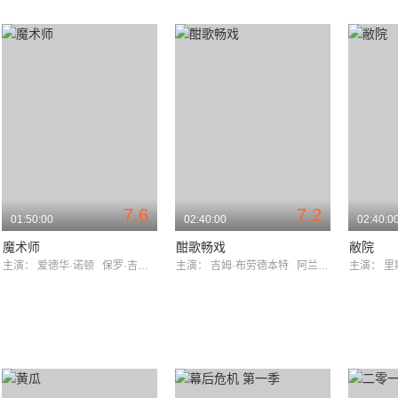
7.6
7.2
01:50:00
02:40:00
02:40:0
魔术师
酣歌畅戏
敝院
主演：
爱德华·诺顿
保罗·吉亚玛提
主演：
吉姆·布劳德本特
阿兰·柯德勒
主演：
里