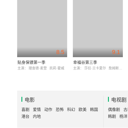
8.5
9.1
贴身保镖第一季
幸福谷第三季
主演：
理查德·麦登
凯莉·霍威
主演：
莎拉·兰卡夏尔
詹姆斯·诺顿
电影
电视剧
喜剧
爱情
动作
恐怖
科幻
欧美
韩国
偶像剧
古
港台
内地
韩剧
杨洋