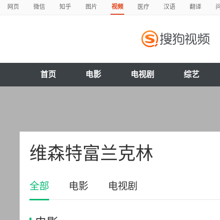
网页
微信
知乎
图片
视频
医疗
汉语
翻译
首页
电影
电视剧
综艺
维森特富兰克林
全部
电影
电视剧