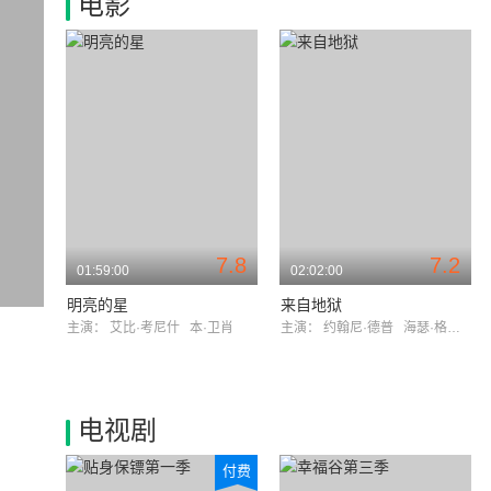
电影
7.8
7.2
01:59:00
02:02:00
明亮的星
来自地狱
主演：
艾比·考尼什
本·卫肖
主演：
约翰尼·德普
海瑟·格拉汉姆
电视剧
付费