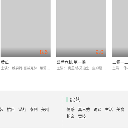
8.6
9.0
黄瓜
幕后危机 第一季
二零一二
主演：
维森特·富兰克林
茱莉赫斯姆德哈尔格
主演：
克里斯·艾迪生
詹姆斯·史密斯
主演：
休
综艺
装
抗日
谍战
泰剧
美剧
情感
真人秀
访谈
生活
美食
相亲
竞技