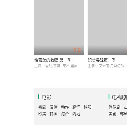
7.2
格蕾丝的救赎 第一季
识骨寻踪第一季
主演：
霍利·亨特
莱昂·里皮
主演：
艾米丽·丹斯切尔
电影
电视剧
喜剧
爱情
动作
恐怖
科幻
偶像剧
欧美
韩国
港台
内地
美剧
韩