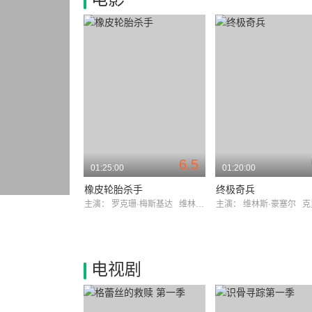
6.5
01:25:00
01:20:00
橡皮轮胎杀手
终极奇兵
主演：
罗克珊·梅斯基达
维林斯·豪塞尔
主演：
维林斯·豪塞尔
克里斯
电视剧