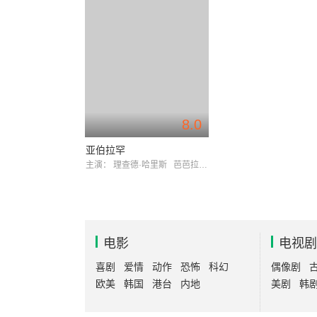
8.0
亚伯拉罕
主演：
理查德·哈里斯
芭芭拉·赫希
电影
电视剧
喜剧
爱情
动作
恐怖
科幻
偶像剧
欧美
韩国
港台
内地
美剧
韩