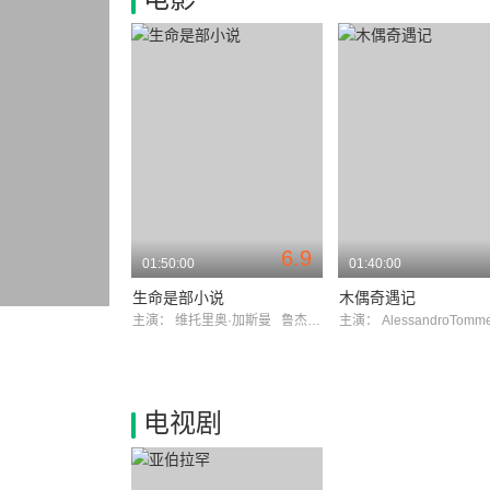
6.9
01:50:00
01:40:00
生命是部小说
木偶奇遇记
主演：
维托里奥·加斯曼
鲁杰罗·雷蒙迪
主演：
AlessandroTom
电视剧