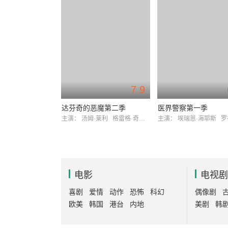
7.9
达芬奇的恶魔第二季
医界警察第一季
主演：
汤姆·莱利
格雷格·奇林吉里安
主演：
埃瑞恩·海耶斯
罗布·
电影
电视剧
喜剧
爱情
动作
恐怖
科幻
偶像剧
欧美
韩国
港台
内地
美剧
韩