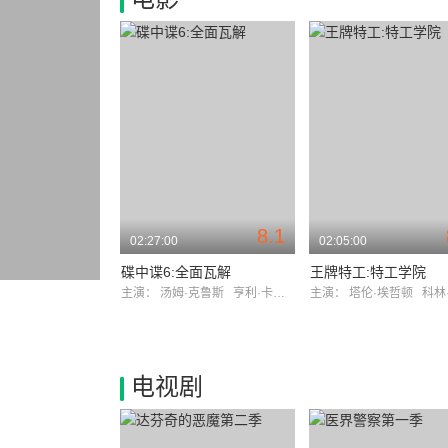
8.1
02:27:00
02:05:00
碟中谍6:全面瓦解
王牌特工:特工学院
主演：
汤姆·克鲁斯
亨利·卡维尔
主演：
塔伦·埃哲顿
科林·
电视剧