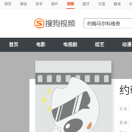
网页
微信
知乎
图片
视频
医疗
汉语
翻译
首页
电影
电视剧
综艺
动漫
约
又 名：
星 座：