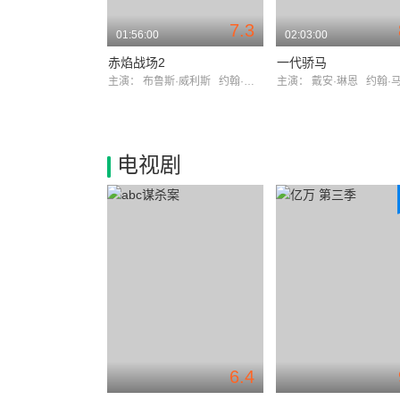
7.3
01:56:00
02:03:00
赤焰战场2
一代骄马
主演：
布鲁斯·威利斯
约翰·马尔科维奇
主演：
戴安·琳恩
约翰·马尔
电视剧
6.4