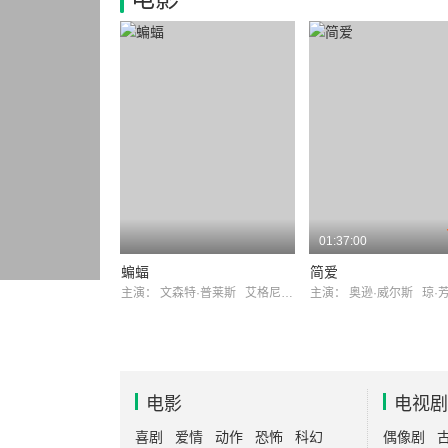
01:37:00
蝙蝠
简爱
主演：
文森特·普莱斯
艾格尼丝·摩赫德
主演：
奥逊·威尔斯
琼·
电影
电视剧
喜剧
爱情
动作
恐怖
科幻
偶像剧