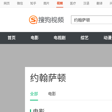
网页
微信
知乎
图片
视频
医疗
汉语
翻译
首页
电影
电视剧
综艺
动漫
约翰萨顿
全部
电影
电影