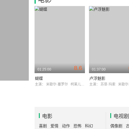
8.6
01:25:00
01:37:00
蝴蝶
卢浮魅影
主演：
米歇尔·塞罗尔
柯莱儿·布翁尼许
主演：
苏菲·玛索
米歇尔·塞
电影
电视剧
喜剧
爱情
动作
恐怖
科幻
偶像剧