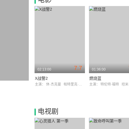
7.7
02:13:00
01:36:00
X战警2
燃烧蓝
主演：
休·杰克曼
帕特里克·斯图尔特
主演：
特伦特·福特
坦米·布
电视剧