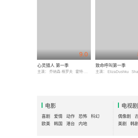
9.0
心灵猎人 第一季
致命呼叫第一季
主演：
乔纳森·格罗夫
霍特·麦克卡兰尼
主演：
ElizaDushku
ShawnR
电影
电视剧
喜剧
爱情
动作
恐怖
科幻
偶像剧
欧美
韩国
港台
内地
美剧
韩