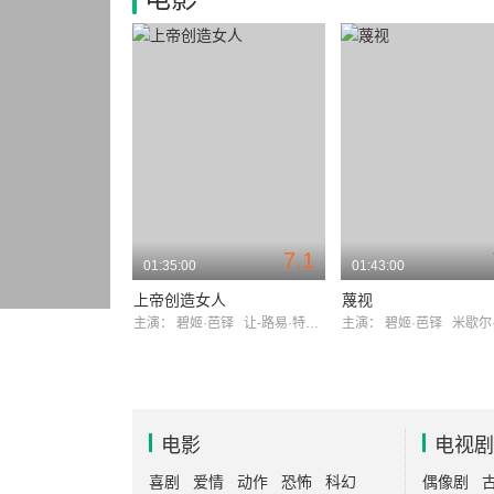
7.1
01:35:00
01:43:00
上帝创造女人
蔑视
主演：
碧姬·芭铎
让-路易·特兰蒂尼昂
主演：
碧姬·芭铎
米歇尔·皮
电影
电视剧
喜剧
爱情
动作
恐怖
科幻
偶像剧