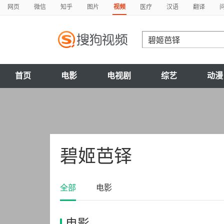
网页
微信
知乎
图片
视频
医疗
汉语
翻译
首页
电影
电视剧
综艺
动漫
碧姬芭铎
全部
电影
电影