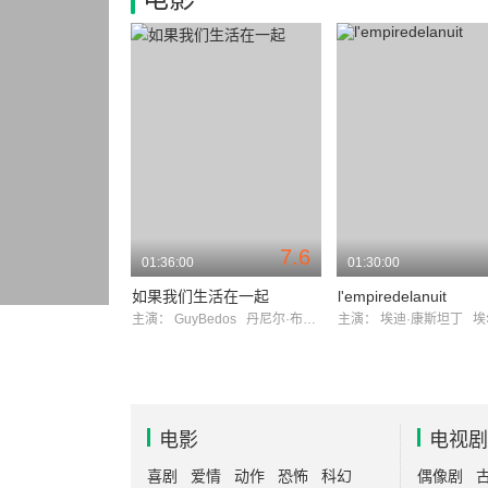
7.6
01:36:00
01:30:00
如果我们生活在一起
l'empiredelanuit
主演：
GuyBedos
丹尼尔·布鲁赫
主演：
埃迪·康斯坦丁
埃尔
电影
电视剧
喜剧
爱情
动作
恐怖
科幻
偶像剧