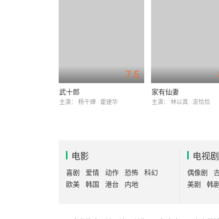
7.5
武十郎
家有仙妻
主演：
杨千嬅
霍建华
主演：
林以真
澎恰恰
电影
电视剧
喜剧
爱情
动作
恐怖
科幻
偶像剧
欧美
韩国
港台
内地
美剧
韩