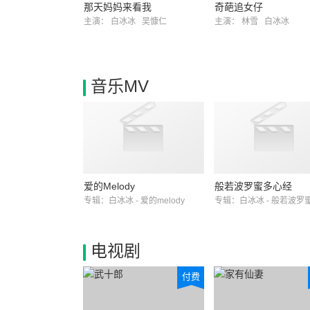
那天妈妈来看我
奇葩追女仔
主演：
白冰冰
吴慷仁
主演：
林雪
白冰冰
音乐MV
爱的Melody
般若波罗蜜多心经
专辑：白冰冰 - 爱的melody
电视剧
付费