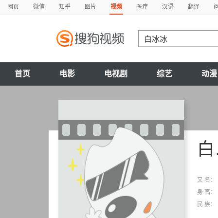
网页
微信
知乎
图片
视频
医疗
汉语
翻译
首页
电影
电视剧
综艺
动漫
白冰冰
又 名：
身 高：
民 族：