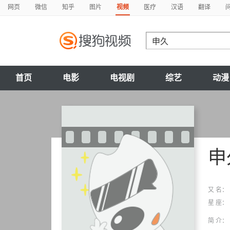
网页
微信
知乎
图片
视频
医疗
汉语
翻译
首页
电影
电视剧
综艺
动漫
申
又 名：
星 座：
简 介：