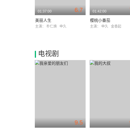
6.7
01:37:00
01:42:00
美丽人生
樱桃小番茄
主演：
朴仁焕
申久
主演：
申久
金香起
电视剧
9.5