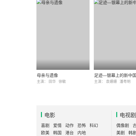
母亲与遗像
足迹—银幕上的新中
主演：
田华
徐敏
主演：
袁姗姗
潘粤明
电影
电视剧
喜剧
爱情
动作
恐怖
科幻
偶像剧
欧美
韩国
港台
内地
美剧
韩