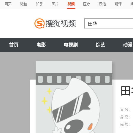
网页
微信
知乎
图片
视频
医疗
汉语
翻译
首页
电影
电视剧
综艺
动漫
田
又 名：
身 高：
民 族：