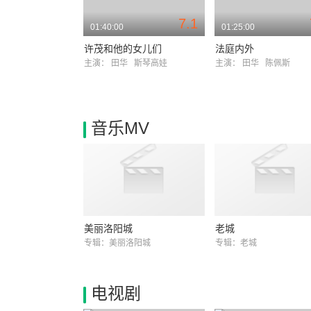
7.1
01:40:00
01:25:00
许茂和他的女儿们
法庭内外
主演：
田华
斯琴高娃
主演：
田华
陈佩斯
音乐MV
美丽洛阳城
老城
专辑：美丽洛阳城
专辑：老城
电视剧