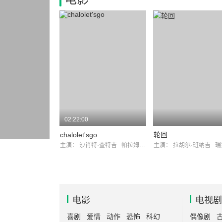
02:22:00
chalolet'sgo
轮回
主演：
沙肖特·查特吉
帕拉姆巴拉塔·查特吉
主演：
拉胡尔·班纳吉
瑞第克
电影
电视剧
喜剧
爱情
动作
恐怖
科幻
偶像剧