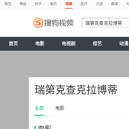
网页
微信
知乎
图片
视频
医疗
汉语
翻译
首页
电影
电视剧
综艺
动漫
瑞第克查克拉博蒂
全部
电影
电影