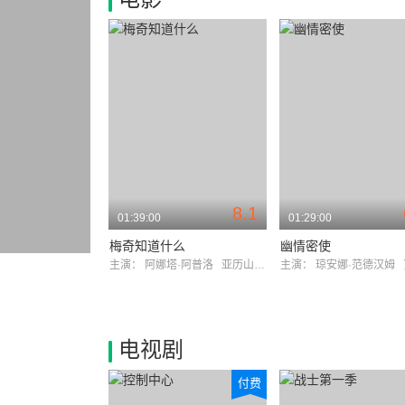
8.1
01:39:00
01:29:00
梅奇知道什么
幽情密使
主演：
阿娜塔·阿普洛
亚历山大·斯卡斯加德
主演：
琼安娜·范德汉姆
电视剧
付费