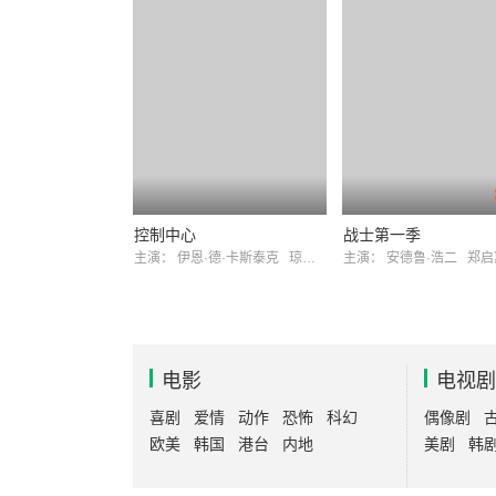
控制中心
战士第一季
主演：
伊恩·德·卡斯泰克
琼安娜·范德汉姆
主演：
安德鲁·浩二
郑
电影
电视剧
喜剧
爱情
动作
恐怖
科幻
偶像剧
欧美
韩国
港台
内地
美剧
韩