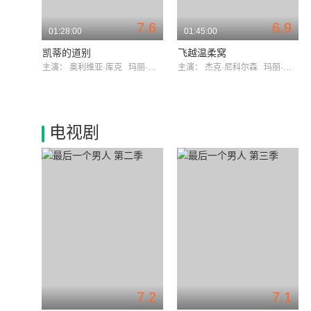
7.6
6.9
01:28:00
01:45:00
凯蒂的道别
飞越温柔窝
主演：
奥利维亚·库克
玛丽·斯汀伯根
主演：
杰克·尼科尔森
玛丽·斯汀伯根
电视剧
7.2
7.1