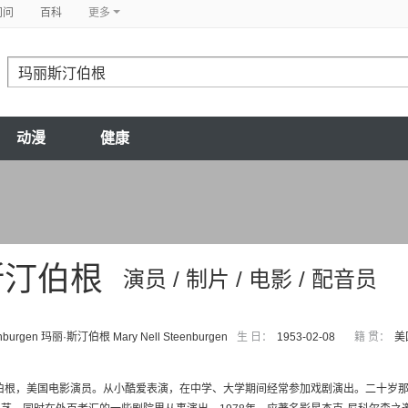
问问
百科
更多
动漫
健康
斯汀伯根
演员 / 制片 / 电影 / 配音员
enburgen 玛丽·斯汀伯根 Mary Nell Steenburgen
生 日：
1953-02-08
籍 贯：
美
汀伯根，美国电影演员。从小酷爱表演，在中学、大学期间经常参加戏剧演出。二十岁