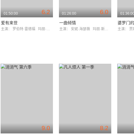
6.2
6.0
01:50:00
01:26:00
01:36:0
爱有来世
一曲倾情
婆罗门
主演：
罗伯特·雷德福
玛丽·斯汀伯根
主演：
安妮·海瑟薇
玛丽·斯汀伯根
主演：
贾
9.0
8.2