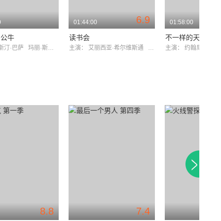
6.9
0
01:44:00
01:58:00
的公牛
读书会
不一样的天空
斯汀·巴萨
玛丽·斯汀伯根
主演：
艾丽西亚·希尔维斯通
简·方达
主演：
约翰尼·德普
8.8
7.4