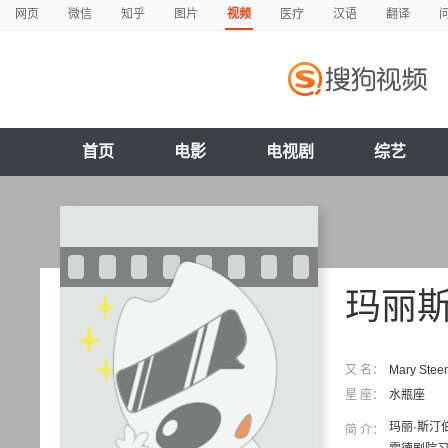
网页
微信
知乎
图片
视频
医疗
汉语
翻译
首页
电影
电视剧
综艺
玛丽
又 名：
Mary Ste
星 座：
水瓶座
玛丽·斯
简 介：