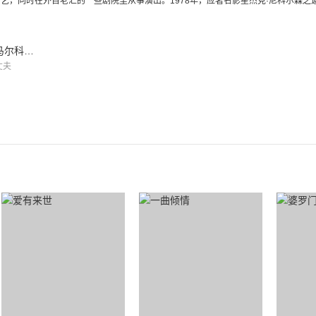
艺，同时在外百老汇的一些剧院里从事演出。1978年，应著名影星杰克·尼科尔森之邀，
马尔科姆·麦克道威尔
丈夫