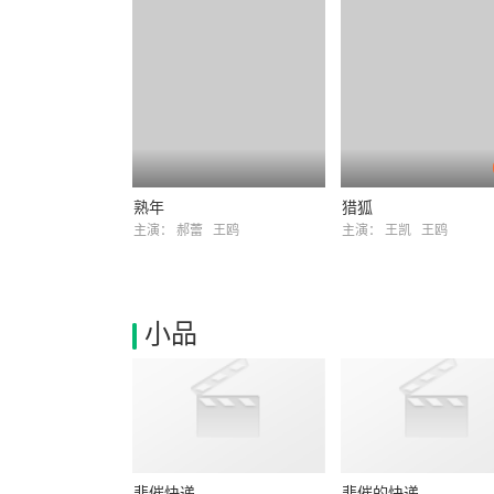
熟年
猎狐
主演：
郝蕾
王鸥
主演：
王凯
王鸥
小品
悲催快递
悲催的快递