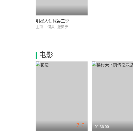
明星大侦探第三季
主持：
何炅
撒贝宁
电影
7.6
01:36:00