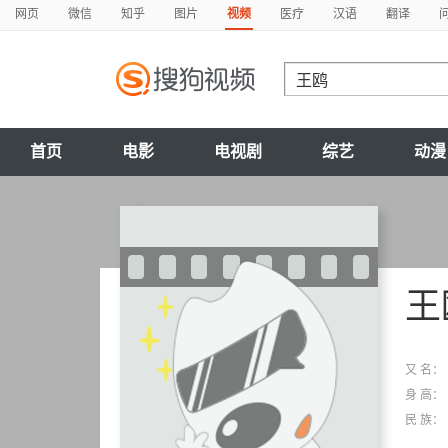
网页
微信
知乎
图片
视频
医疗
汉语
翻译
首页
电影
电视剧
综艺
动漫
王
又 名：
身 高：
民 族：