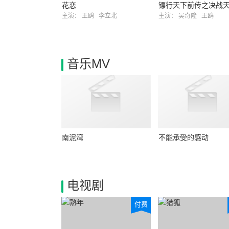
花恋
镖行天下前传之决战
主演：
王鸥
李立北
主演：
吴奇隆
王鸥
音乐MV
南泥湾
不能承受的感动
电视剧
付费