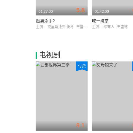
5.8
01:27:00
01:42:00
魔翼杀手2
吃一碗茶
主演：
克里斯托弗·沃肯
王盛德
主演：
缪骞人
王盛德
电视剧
付费
8.1