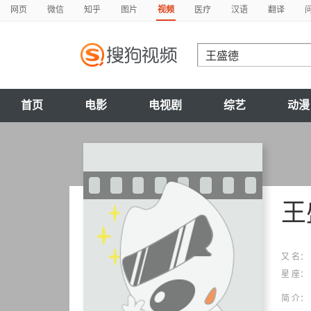
网页
微信
知乎
图片
视频
医疗
汉语
翻译
首页
电影
电视剧
综艺
动漫
王
又 名：
星 座：
简 介：