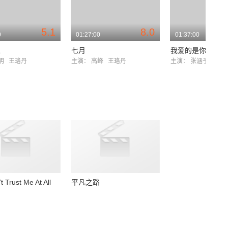
5.1
8.0
0
01:27:00
01:37:00
人
七月
我爱的是你爱我
黎明
王珞丹
主演：
高峰
王珞丹
主演：
张涵予
王珞
t Trust Me At All
平凡之路