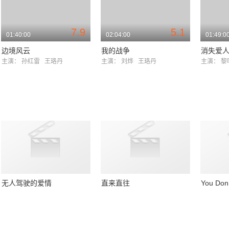
7.9
5.1
01:40:00
02:04:00
01:49:0
边境风云
我的战争
消失爱
主演：
孙红雷
王珞丹
主演：
刘烨
王珞丹
主演：
无人驾驶的爱情
直来直往
You Don’