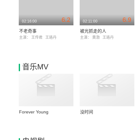
6.2
6.9
02:16:00
02:11:00
不老奇事
被光抓走的人
主演：
王传君
王珞丹
主演：
黄渤
王珞丹
音乐MV
Forever Young
没时间