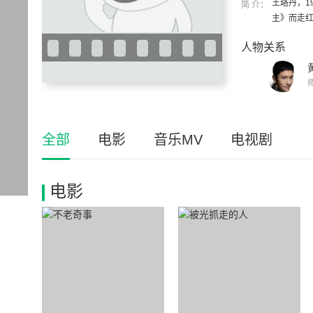
王珞丹，1
简 介：
主》而走红。
人物关系
全部
电影
音乐MV
电视剧
电影