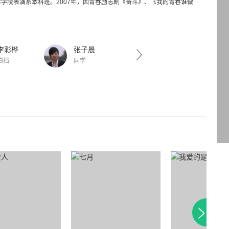
电影学院表演系本科班。2007年，因青春励志剧《奋斗》、《我的青春谁做
李彩桦
张子晨
贾乃亮
拍档
同学
同学