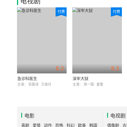
电视剧
付费
付费
6.2
8.2
急诊科医生
深牢大狱
主演：
张嘉译
王珞丹
主演：
周一围
童蕾
电影
电视剧
喜剧
爱情
动作
恐怖
科幻
欧美
韩国
偶像剧
古