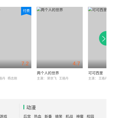
付费
7.2
4.7
两个人的世界
可可西里
珞丹
杨志刚
主演：
郭京飞
王珞丹
主演：
王珞丹
冯国
动漫
游戏
后宫
热血
新番
搞笑
机战
神魔
校园