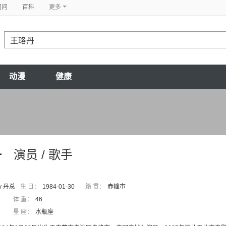
问问
百科
更多
动漫
健康
丹
演员 / 歌手
y 丹总
生 日：
1984-01-30
籍 贯：
赤峰市
体 重：
46
星 座：
水瓶座