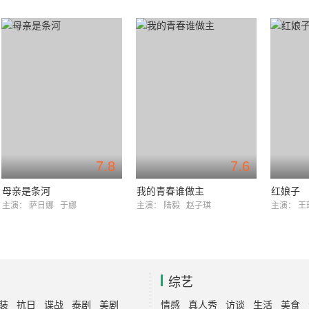
7.8
7.6
母亲是条河
我的青春谁做主
红娘子
主演：
萨日娜
于娜
主演：
陆毅
赵子琪
主演：
王
综艺
装
抗日
谍战
泰剧
美剧
情感
真人秀
访谈
生活
美食