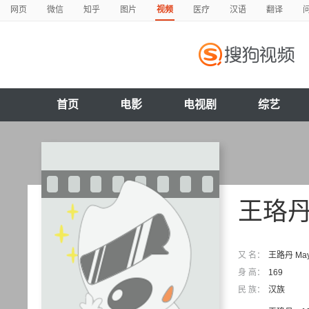
网页
微信
知乎
图片
视频
医疗
汉语
翻译
首页
电影
电视剧
综艺
王珞
又 名：
王路丹 Ma
身 高：
169
民 族：
汉族