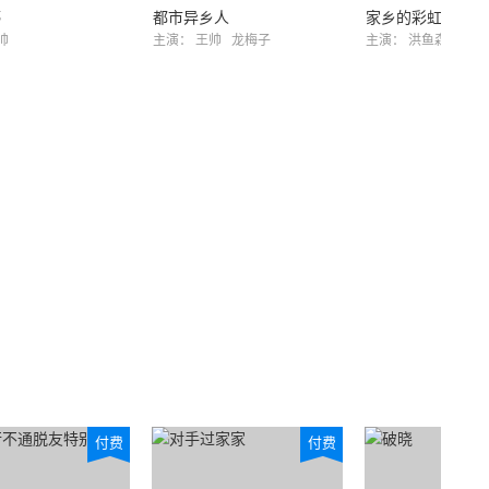
停
都市异乡人
家乡的彩虹
帅
主演：
王帅
龙梅子
主演：
洪鱼森
李珊
付费
付费