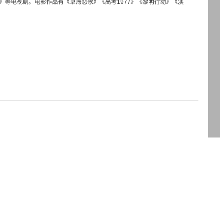
来》等电视剧。电影作品有《草海恋歌》《高考1977》《黎明行动》《澳