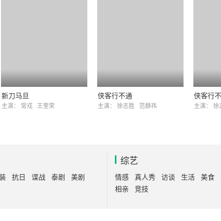
新刀马旦
侠客行不通
侠客行
主演：
常戎
王奎荣
主演：
徐志胜
范静祎
主演：
徐
综艺
装
抗日
谍战
泰剧
美剧
情感
真人秀
访谈
生活
美食
相亲
竞技