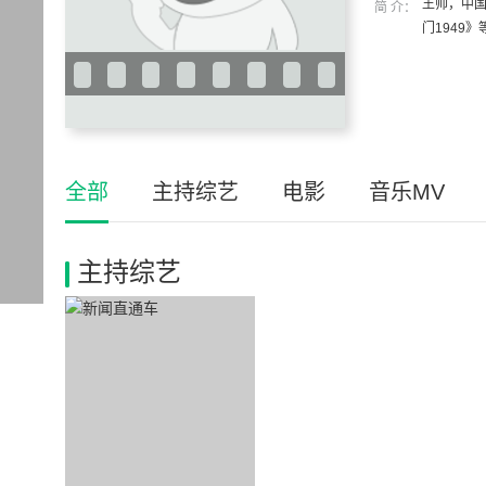
王帅，中国
简 介：
门1949》
全部
主持综艺
电影
音乐MV
主持综艺