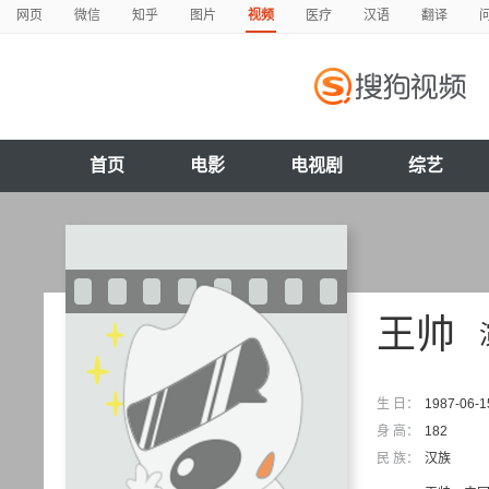
网页
微信
知乎
图片
视频
医疗
汉语
翻译
首页
电影
电视剧
综艺
王帅
生 日：
1987-06-1
身 高：
182
民 族：
汉族