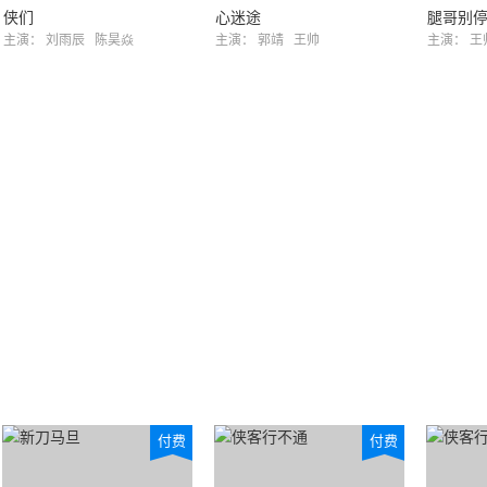
侠们
心迷途
腿哥别
主演：
刘雨辰
陈昊焱
主演：
郭靖
王帅
主演：
王
付费
付费