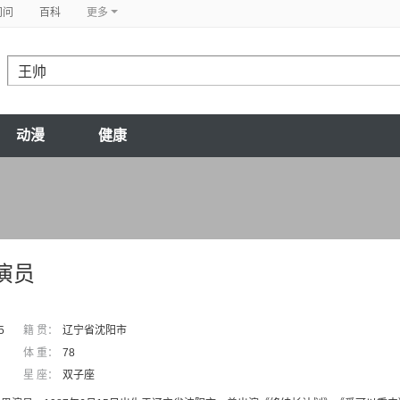
问问
百科
更多
动漫
健康
演员
5
籍 贯：
辽宁省沈阳市
体 重：
78
星 座：
双子座