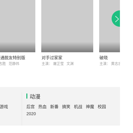
不通脱友特别版
对手过家家
破晓
志胜
范静祎
主演：
屠芷莹
文渊
主演：
黄志忠
陈小
动漫
游戏
后宫
热血
新番
搞笑
机战
神魔
校园
2020