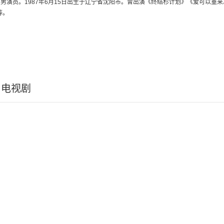
男演员。1987年6月15日出生于辽宁省沈阳市。曾出演《终结杉计划》《爱可以重
等。
电视剧