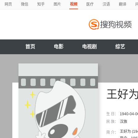
网页
微信
知乎
图片
视频
医疗
汉语
翻译
首页
电影
电视剧
综艺
王好
生 日：
1940-04-0
民 族：
汉族
王好为 (
简 介：