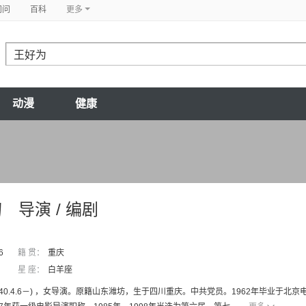
问问
百科
更多
动漫
健康
为
导演 / 编剧
6
籍 贯：
重庆
星 座：
白羊座
1940.4.6－) ，女导演。原籍山东潍坊，生于四川重庆。中共党员。1962年毕业