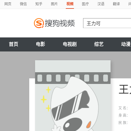
网页
微信
知乎
图片
视频
医疗
汉语
翻译
首页
电影
电视剧
综艺
动漫
王
又 名：
身 高：
民 族：