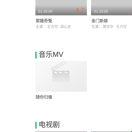
4.7
01:20:00
01:33:00
窦娥奇冤
金门新娘
主演：
王力可
邱心志
主演：
庹宗华
王力可
音乐MV
随你归塘
电视剧