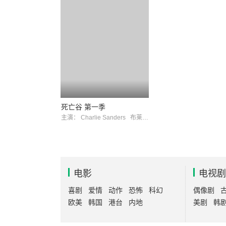
死亡谷 第一季
主演：
Charlie Sanders
布莱恩·考伦
电影
电视剧
喜剧
爱情
动作
恐怖
科幻
偶像剧
欧美
韩国
港台
内地
美剧
韩