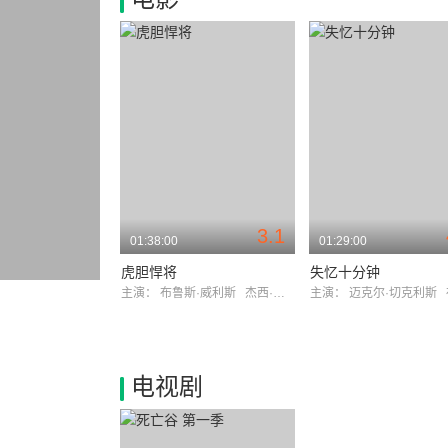
3.1
01:38:00
01:29:00
虎胆悍将
失忆十分钟
主演：
布鲁斯·威利斯
杰西·麦特卡尔菲
主演：
迈克尔·切克利斯
电视剧