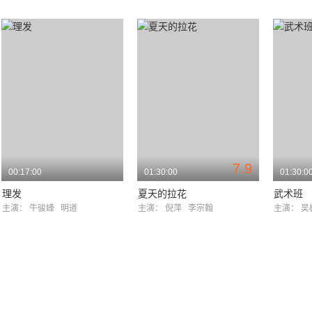
7.9
00:17:00
01:30:00
01:30:0
理发
夏天的拉花
武术班
主演：
牛骏峰
明道
主演：
倪萍
李宗翰
主演：