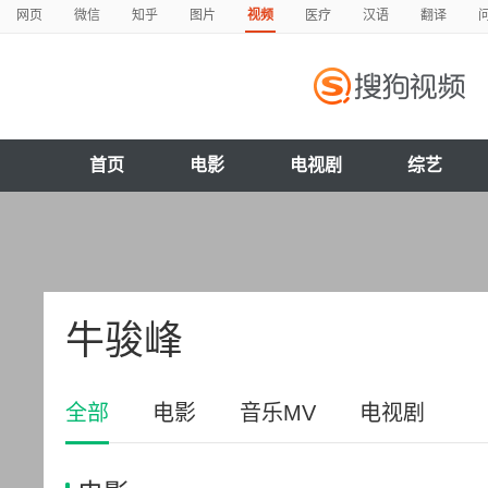
网页
微信
知乎
图片
视频
医疗
汉语
翻译
首页
电影
电视剧
综艺
牛骏峰
全部
电影
音乐MV
电视剧