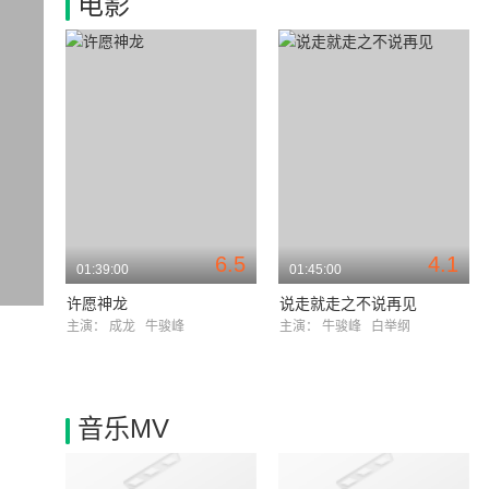
电影
6.5
4.1
01:39:00
01:45:00
许愿神龙
说走就走之不说再见
主演：
成龙
牛骏峰
主演：
牛骏峰
白举纲
音乐MV