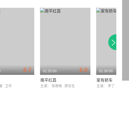
6.7
6.0
0
01:35:00
01:30:00
南平红荔
家有轿车
吴樾
卫华
主演：
邬君梅
廖京生
主演：
李丁
赵德