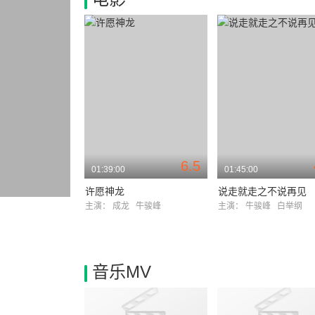
6.5
01:39:00
01:45:00
许愿神龙
说走就走之不说再见
主演：
成龙
牛骏峰
主演：
牛骏峰
白举纲
音乐MV