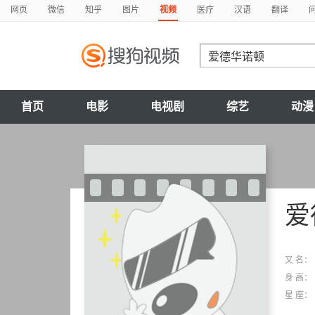
网页
微信
知乎
图片
视频
医疗
汉语
翻译
首页
电影
电视剧
综艺
动漫
爱
又 名：
身 高：
星 座：