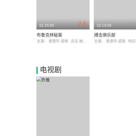
7.0
02:24:00
02:19:00
布鲁克林秘案
搏击俱乐部
主演：
爱德华·诺顿
古古·姆巴塔-劳
主演：
爱德华·诺顿
布拉德
电视剧