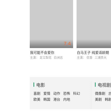
7.4
我可能不会爱你
白马王子 纯爱适龄期
主演：
足立梨花
白洲迅
主演：
优香
三浦贵大
电影
电视剧
喜剧
爱情
动作
恐怖
科幻
偶像剧
欧美
韩国
港台
内地
美剧
韩