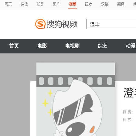
网页
微信
知乎
图片
视频
医疗
汉语
翻译
首页
电影
电视剧
综艺
动漫
澄
籍 贯：
民 族：