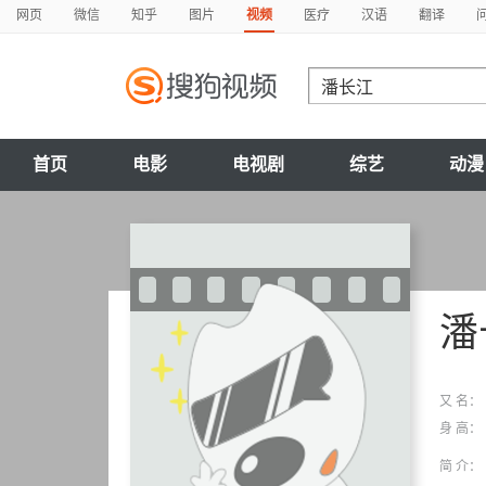
网页
微信
知乎
图片
视频
医疗
汉语
翻译
首页
电影
电视剧
综艺
动漫
潘
又 名：
身 高：
简 介：