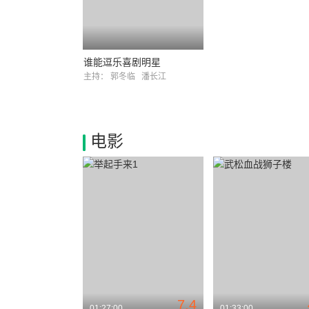
谁能逗乐喜剧明星
主持：
郭冬临
潘长江
电影
7.4
01:27:00
01:33:00