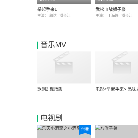
举起手来1
武松血战狮子楼
主演：
郭达
潘长江
主演：
丁海峰
潘长江
音乐MV
歌剧2 现场版
电影<举起手来> 品味
10/01/27
电视剧
付费