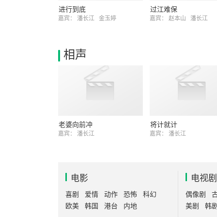
进行到底
过江难保
嘉宾：
潘长江
金玉婷
嘉宾：
赵本山
潘长江
相声
老婆向前冲
将计就计
嘉宾：
潘长江
嘉宾：
潘长江
电影
电视剧
喜剧
爱情
动作
恐怖
科幻
偶像剧
欧美
韩国
港台
内地
美剧
韩